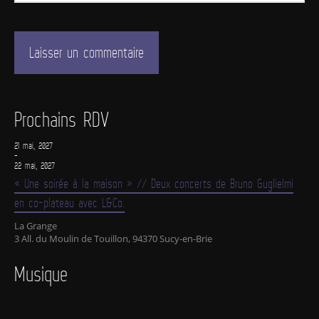
Prochains RDV
21 mai, 2027
-
22 mai, 2027
« Une soirée à la maison » // Deux concerts de Bruno Guglielmi
en co-plateau avec L&Co.
La Grange
3 All. du Moulin de Touillon, 94370 Sucy-en-Brie
Musique