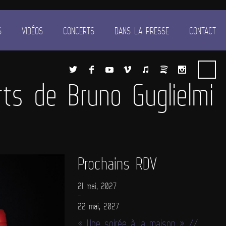
S
VIDÉOS
CONCERTS
DANS LA PRESSE
CONTACT
ts de Bruno Guglielmi
Prochains RDV
21 mai, 2027
-
22 mai, 2027
« Une soirée à la maison » //