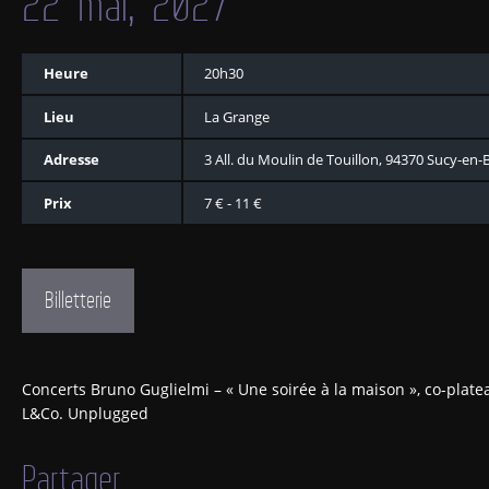
22 mai, 2027
Heure
20h30
Lieu
La Grange
Adresse
3 All. du Moulin de Touillon, 94370 Sucy-en-B
Prix
7 € - 11 €
Billetterie
Concerts Bruno Guglielmi – « Une soirée à la maison », co-plate
L&Co. Unplugged
Partager