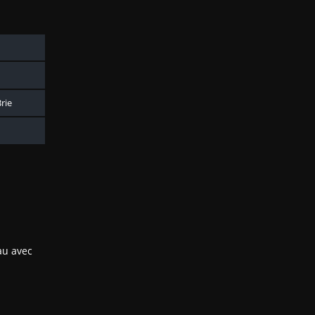
rie
au avec