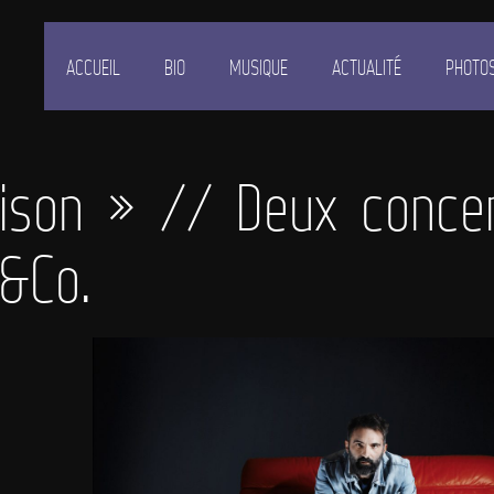
ACCUEIL
BIO
MUSIQUE
ACTUALITÉ
PHOTO
ison » // Deux concer
&Co.