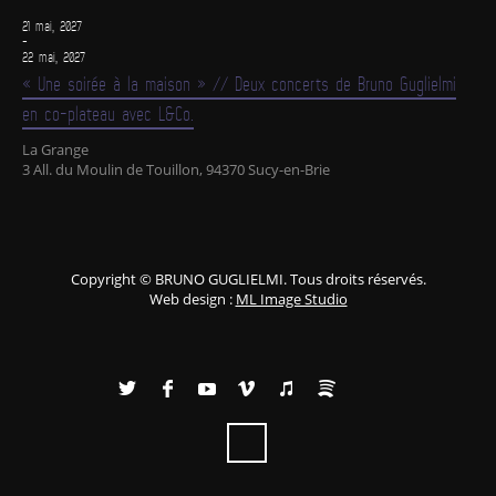
21 mai, 2027
-
22 mai, 2027
« Une soirée à la maison » // Deux concerts de Bruno Guglielmi
en co-plateau avec L&Co.
La Grange
3 All. du Moulin de Touillon, 94370 Sucy-en-Brie
Copyright © BRUNO GUGLIELMI. Tous droits réservés.
Web design :
ML Image Studio