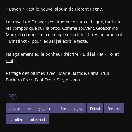
«
L’avenir
» est le nouvel album de Florent Pagny.
Le travail de Calogero est immense sur ce disque, tant sur
les compos que sur la prod. Comme souvent, Gioacchino
Maurici compose et co-compose certains titres notamment
«
L’instinct
», pour lequel j’ai écrit le texte.
J’ai également eu le bonheur d’écrire «
L’idéal
» et «
Toi et
moi
».
Partage des plumes avec : Marie Bastide, Carla Bruni,
Barbara Pravi, Paul École, Serge Lama
Tags
auteur
bruno guglielmi
florent pagny
l'idéal
l'instinct
parolier
toi et moi