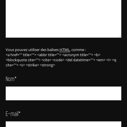
Vous pouvez utiliser des balises
HTML
, comme :
<a href="" title=""> <abbr title=""> <acronym title=""> <b>
<blockquote cite=""> <cite> <code> <del datetime=""> <em> <i> <q
cite=""> <s> <strike> <strong>
Nom
*
E-mail
*