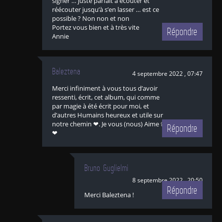
signer … juste parfait a écouter et
réécouter jusqu’à s’en lasser … est ce
possible ? Non non et non
Portez vous bien et à très vite
Répondre
Annie
Baleztena
4 septembre 2022 , 07:47
Merci infiniment à vous tous d’avoir
ressenti, écrit, cet album, qui comme
par magie à été écrit pour moi, et
d’autres Humains heureux et utile sur
notre chemin ❤. Je vous (nous) Aime 🦋
Répondre
❤
Bruno Guglielmi
8 septembre 2022 , 20:50
Répondre
Merci Baleztena !