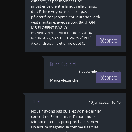
curiosité, et par moment une
impatience d entre la nouvelle chanson,
du » Prince voyou » ce n est pas
péjoratif, car j appreci toujours son look
vestimentaire, avec sa voix BARITON,
MR FLORENT PAGNY.
BONNE ANNÉE MEILLEURES VŒUX
POUR 2022, SANTE ET PROSPÉRITÉ.
Répondre
Alexandre saint etienne dept42
Bruno Guglielmi
8 septembre 2022 , 20:52
Répondre
Merci Alexandre
Tarlier
19 juin 2022 , 10:49
Nous n’avons pas pu allez voir le dernier
concert de Florent mais l’album nous
fait patienter jusqu’au prochain concert
Un album magnifique comme il sait les