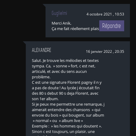
Guglielmi
4 octobre 2021 , 10:53
Merci Anik,
Répondre
Ça me fait réellement plaisir !
ALEXANDRE
16 janvier 2022 , 20:35
Salut. Je trouve les mélodies et textes
sympa. Ca, » sonne » fort, c est net,
articulé, et avec du sens aucun
problème.
C est une signature Florent pagny il n y
a pas de doute ! Au lycée j écoutait fin
des 80 s debut 90 s deja Florent, avec
son 1er album.
Si je peux me permettre une remarque, j
aimerait entendre des chansons » qui
envoie du bois » qui bougent, sur album
» normal » ou » album live »
Exemple : » les hommes qui doutent ».
Sinon c est toujours, un plaisir, une