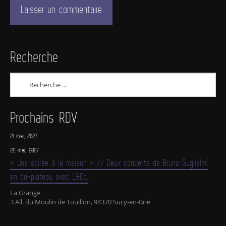
Recherche
Prochains RDV
21 mai, 2027
-
22 mai, 2027
« Une soirée à la maison » // Deux concerts de Bruno Guglielmi
en co-plateau avec L&Co.
La Grange
3 All. du Moulin de Touillon, 94370 Sucy-en-Brie