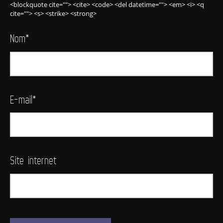
<blockquote cite=""> <cite> <code> <del datetime=""> <em> <i> <q
cite=""> <s> <strike> <strong>
Nom
*
E-mail
*
Site internet