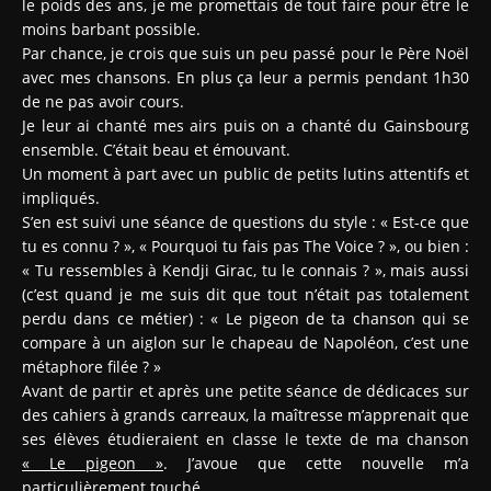
le poids des ans, je me promettais de tout faire pour être le
moins barbant possible.
Par chance, je crois que suis un peu passé pour le Père Noël
avec mes chansons. En plus ça leur a permis pendant 1h30
de ne pas avoir cours.
Je leur ai chanté mes airs puis on a chanté du Gainsbourg
ensemble. C’était beau et émouvant.
Un moment à part avec un public de petits lutins attentifs et
impliqués.
S’en est suivi une séance de questions du style : « Est-ce que
tu es connu ? », « Pourquoi tu fais pas The Voice ? », ou bien :
« Tu ressembles à Kendji Girac, tu le connais ? », mais aussi
(c’est quand je me suis dit que tout n’était pas totalement
perdu dans ce métier) : « Le pigeon de ta chanson qui se
compare à un aiglon sur le chapeau de Napoléon, c’est une
métaphore filée ? »
Avant de partir et après une petite séance de dédicaces sur
des cahiers à grands carreaux, la maîtresse m’apprenait que
ses élèves étudieraient en classe le texte de ma chanson
« Le pigeon »
. J’avoue que cette nouvelle m’a
particulièrement touché.