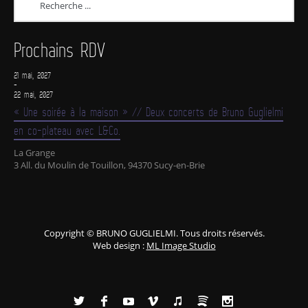
Prochains RDV
21 mai, 2027
-
22 mai, 2027
« Une soirée à la maison » // Deux concerts de Bruno Guglielmi
en co-plateau avec L&Co.
La Grange
3 All. du Moulin de Touillon, 94370 Sucy-en-Brie
Copyright © BRUNO GUGLIELMI. Tous droits réservés.
Web design :
ML Image Studio