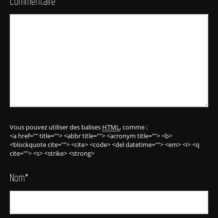
Commentaire
Vous pouvez utiliser des balises
HTML
, comme :
<a href="" title=""> <abbr title=""> <acronym title=""> <b>
<blockquote cite=""> <cite> <code> <del datetime=""> <em> <i> <q
cite=""> <s> <strike> <strong>
Nom
*