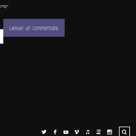
rong>