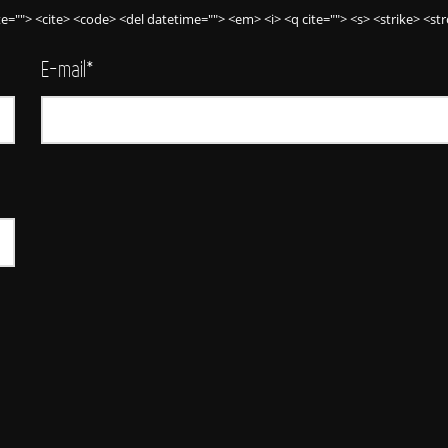
ite=""> <cite> <code> <del datetime=""> <em> <i> <q cite=""> <s> <strike> <st
E-mail
*