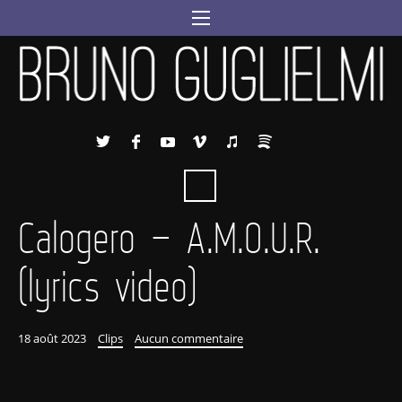
Calogero – A.M.O.U.R.
(lyrics video)
18 août 2023
Clips
Aucun commentaire