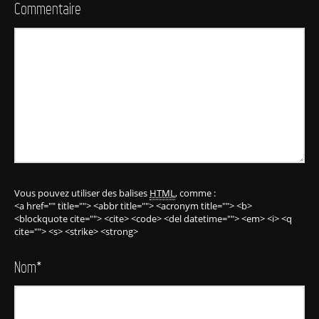
Commentaire
Vous pouvez utiliser des balises
HTML
, comme :
<a href="" title=""> <abbr title=""> <acronym title=""> <b>
<blockquote cite=""> <cite> <code> <del datetime=""> <em> <i> <q
cite=""> <s> <strike> <strong>
Nom
*