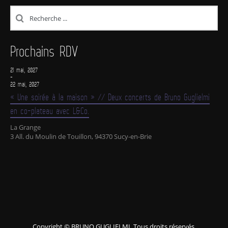
Prochains RDV
21 mai, 2027
-
22 mai, 2027
« Une soirée à la maison » // Deux concerts de Bruno Guglielmi
en co-plateau avec L&Co.
La Grange
3 All. du Moulin de Touillon, 94370 Sucy-en-Brie
Copyright © BRUNO GUGLIELMI. Tous droits réservés.