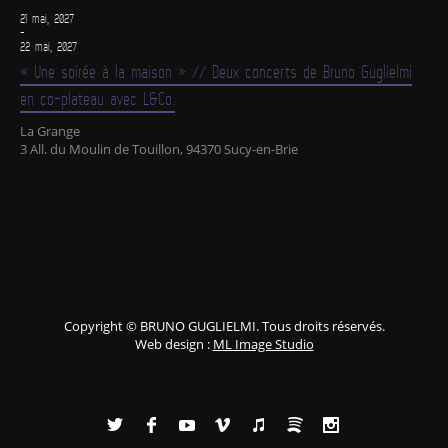
21 mai, 2027
-
22 mai, 2027
« Une soirée à la maison » // Deux concerts de Bruno Guglielmi
en co-plateau avec L&Co.
La Grange
3 All. du Moulin de Touillon, 94370 Sucy-en-Brie
Copyright © BRUNO GUGLIELMI. Tous droits réservés.
Web design :
ML Image Studio