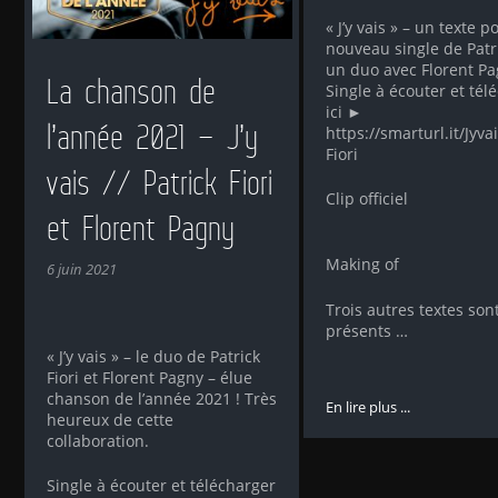
« J’y vais » – un texte p
nouveau single de Patri
un duo avec Florent P
La chanson de
Single à écouter et tél
ici ►
l’année 2021 – J’y
https://smarturl.it/Jyva
Fiori
vais // Patrick Fiori
Clip officiel
et Florent Pagny
Making of
6 juin 2021
Trois autres textes son
présents …
« J’y vais » – le duo de Patrick
Fiori et Florent Pagny – élue
chanson de l’année 2021 ! Très
En lire plus ...
heureux de cette
collaboration.
Single à écouter et télécharger