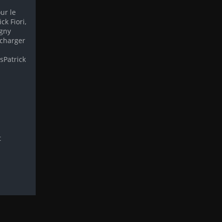
our le
ck Fiori,
agny
écharger
isPatrick
t