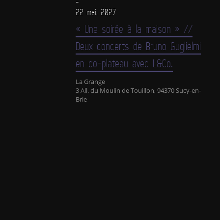
-
22 mai, 2027
« Une soirée à la maison » //
Deux concerts de Bruno Guglielmi
en co-plateau avec L&Co.
La Grange
3 All. du Moulin de Touillon, 94370 Sucy-en-
Brie