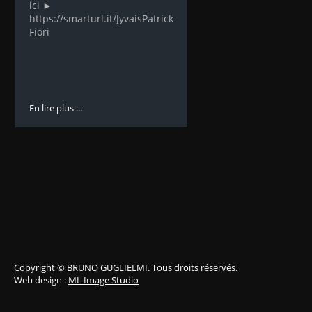
ici ►
https://smarturl.it/JyvaisPatrick
Fiori
En lire plus ...
Copyright © BRUNO GUGLIELMI. Tous droits réservés.
Web design :
ML Image Studio