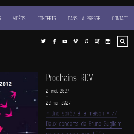
S
VIDÉOS
CONCERTS
DANS LA PRESSE
CONTACT
Prochains RDV
21 mai, 2027
-
22 mai, 2027
« Une soirée à la maison » //
Deux concerts de Bruno Guglielmi
en co-plateau avec L&Co.