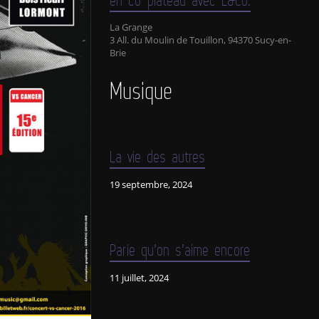
La Grange
3 All. du Moulin de Touillon, 94370 Sucy-en-
Brie
Musique
La vie des autres
19 septembre, 2024
Parie qu’on s’aime encore
11 juillet, 2024