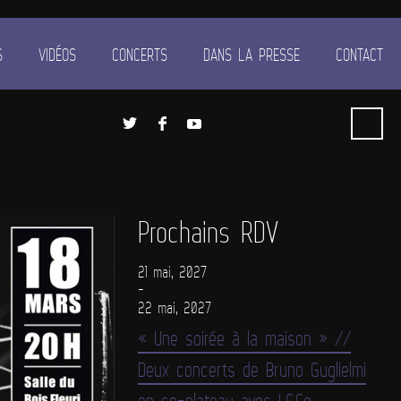
S
VIDÉOS
CONCERTS
DANS LA PRESSE
CONTACT
Prochains RDV
21 mai, 2027
-
22 mai, 2027
« Une soirée à la maison » //
Deux concerts de Bruno Guglielmi
en co-plateau avec L&Co.