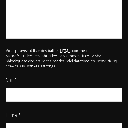
Vous pouvez utiliser des balises
HTML
, comme :
<a href="" title=""> <abbr title=""> <acronym title=""> <b>
<blockquote cite=""> <cite> <code> <del datetime=""> <em> <i> <q
cite=""> <s> <strike> <strong>
Nom
*
E-mail
*