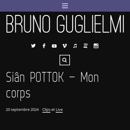
Siân POTTOK – Mon
corps
20 septembre 2024
Clips
et
Live