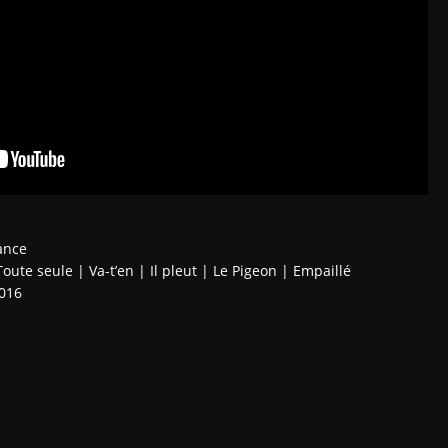
ance
oute seule | Va-t’en | Il pleut | Le Pigeon | Empaillé
2016