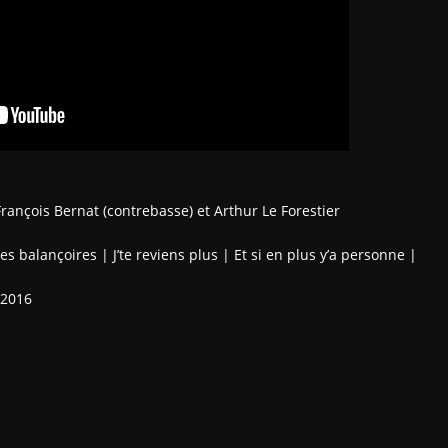
François Bernat (contrebasse) et Arthur Le Forestier
es balançoires | J’te reviens plus | Et si en plus y’a personne |
 2016