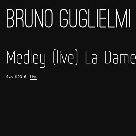
Medley (live) La Dam
4 avril 2016
Live